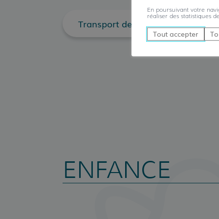
En poursuivant votre navig
réaliser des statistiques d
Transport de personnes
Tout accepter
To
ENFANCE