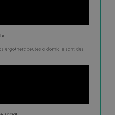
le
s ergothérapeutes à domicile sont des
e social