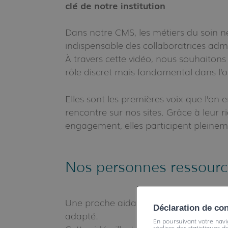
clé de notre institution
Dans notre CMS, les métiers du soin ne
indispensable des collaboratrices admi
À travers cette vidéo, nous souhaiton
rôle discret mais fondamental dans l’o
Elles sont les premières voix que l’on
rencontre sur nos sites. Grâce à leur ri
engagement, elles participent pleineme
Nos personnes ressourc
Une proche aidante partage son vécu
Déclaration de co
adapté.
En poursuivant votre navig
réaliser des statistiques d