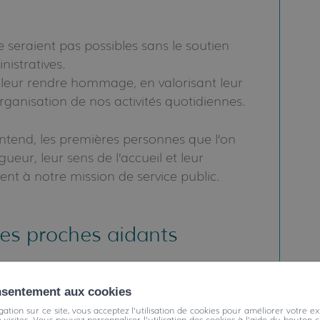
 seraient pas possibles sans le soutien
nistratives.
s leur rendre hommage, en valorisant leur
rganisation de nos activités quotidiennes.
 entend, les premières personnes que l’on
gueur, leur sens de l’accueil et leur
nt à notre mission de service public.
es proches aidants
 et l’importance d’un accompagnement
nsentement aux cookies
ation sur ce site, vous acceptez l'utilisation de cookies pour améliorer votre ex
e visites. Vous pouvez personnaliser l'utilisation des cookies à l'aide du bouton c