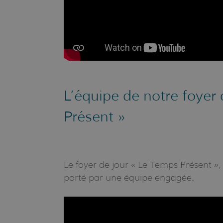
L’équipe de notre foyer
Présent »
Le foyer de jour « Le Temps Présent », u
porté par une équipe engagée.