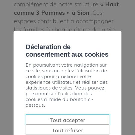
complément de notre structure
« Haut
comme 3 Pommes » à Sion
. Ces
espaces contribuent à accompagner
les familles à chaque étape de la vie,
dès les premiers pas des enfants, et
renforcent le tissu social local en
Déclaration de
favorisant les rencontres.
consentement aux cookies
En poursuivant votre navigation sur
ce site, vous acceptez l'utilisation de
cookies pour améliorer votre
Infos utiles :
expérience utilisateur et réaliser des
statistiques de visites. Vous pouvez
personnaliser l'utilisation des
L’Envol étoilé
cookies à l'aide du bouton ci-
dessous.
Rue du Stade 3
1965 Savièse – Salle paroissiale (entrée
Tout accepter
sud)
Tout refuser