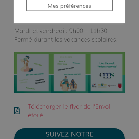
Une contribution de CHF 2.– est
Mes préférences
suggérée.
Mardi et vendredi : 9h00 – 11h30
Fermé durant les vacances scolaires.
Télécharger le flyer de l’Envol
étoilé
SUIVEZ NOTRE