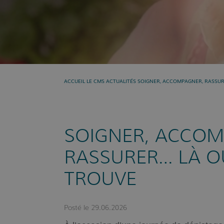
Présent »
LE CMS
ACTUALITÉS
SOIGNER, ACCOMPAGNER, RASSUR
ACCUEIL
SOIGNER, ACCOM
RASSURER… LÀ OÙ
TROUVE
Posté le
29.06.2026