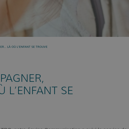
ER… LÀ OÙ L’ENFANT SE TROUVE
PAGNER,
 L’ENFANT SE